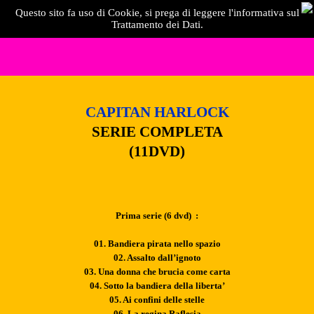
Questo sito fa uso di Cookie, si prega di leggere l'informativa sul
Trattamento dei Dati.
CAPITAN HARLOCK
SERIE COMPLETA
(11DVD)
Prima serie (6 dvd) :
01. Bandiera pirata nello spazio
02. Assalto dall’ignoto
03. Una donna che brucia come carta
04. Sotto la bandiera della liberta’
05. Ai confini delle stelle
06. La regina Raflesia